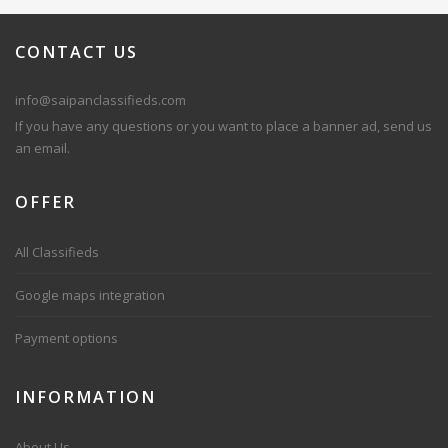
CONTACT
US
info@saipanclassifieds.com
If you have any questions or you want to place a banner ad, send us
an email.
OFFER
All Classifieds
Google maps integration
Payment options
INFORMATION
About Us