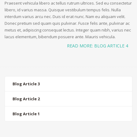
Praesent vehicula libero ac tellus rutrum ultrices. Sed eu consectetur
libero, id varius massa. Quisque vestibulum tempus felis. Nulla
interdum varius arcu nec. Duis id erat nunc. Nam eu aliquam velit.
Donec pretium sed quam quis pulvinar. Fusce felis ante, pulvinar ac
metus et, adipiscing consequat lectus. Integer quam nibh, varius nec
lacus elementum, bibendum posuere ante. Mauris vehicula.
READ MORE: BLOG ARTICLE 4
Blog Article 3
Blog Article 2
Blog Article 1