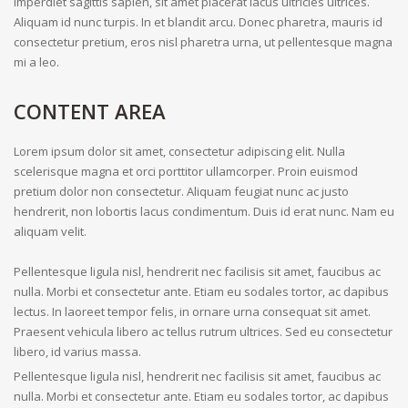
imperdiet sagittis sapien, sit amet placerat lacus ultricies ultrices.
Aliquam id nunc turpis. In et blandit arcu. Donec pharetra, mauris id
consectetur pretium, eros nisl pharetra urna, ut pellentesque magna
mi a leo.
CONTENT AREA
Lorem ipsum dolor sit amet, consectetur adipiscing elit. Nulla
scelerisque magna et orci porttitor ullamcorper. Proin euismod
pretium dolor non consectetur. Aliquam feugiat nunc ac justo
hendrerit, non lobortis lacus condimentum. Duis id erat nunc. Nam eu
aliquam velit.
Pellentesque ligula nisl, hendrerit nec facilisis sit amet, faucibus ac
nulla. Morbi et consectetur ante. Etiam eu sodales tortor, ac dapibus
lectus. In laoreet tempor felis, in ornare urna consequat sit amet.
Praesent vehicula libero ac tellus rutrum ultrices. Sed eu consectetur
libero, id varius massa.
Pellentesque ligula nisl, hendrerit nec facilisis sit amet, faucibus ac
nulla. Morbi et consectetur ante. Etiam eu sodales tortor, ac dapibus